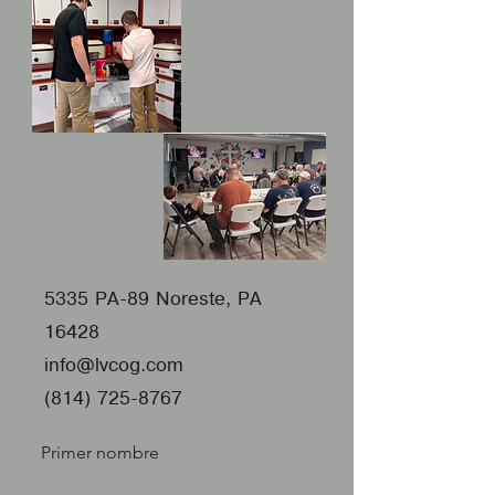
5335 PA-89 Noreste, PA
16428
info@lvcog.com
(814) 725-8767
Primer nombre